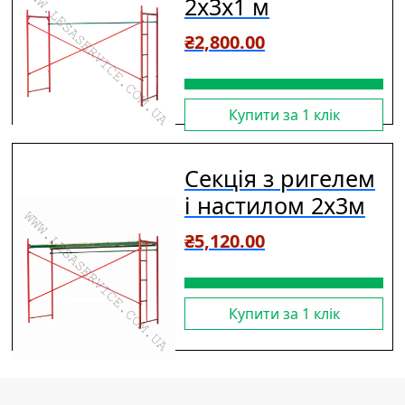
2х3х1 м
₴
2,800.00
Купити за 1 клiк
Секція з ригелем
і настилом 2х3м
₴
5,120.00
Купити за 1 клiк