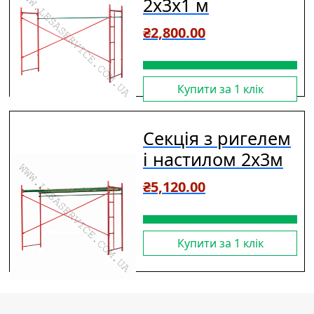
2х3х1 м
₴
2,800.00
Купити за 1 клiк
Секція з ригелем
і настилом 2х3м
₴
5,120.00
Купити за 1 клiк